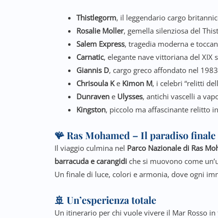
Thistlegorm
, il leggendario cargo britann
Rosalie Moller
, gemella silenziosa del Thi
Salem Express
, tragedia moderna e toccan
Carnatic
, elegante nave vittoriana del XIX s
Giannis D
, cargo greco affondato nel 1983, 
Chrisoula K
e
Kimon M
, i celebri “relitti d
Dunraven
e
Ulysses
, antichi vascelli a vap
Kingston
, piccolo ma affascinante relitto 
🪸 Ras Mohamed – Il paradiso finale
Il viaggio culmina nel
Parco Nazionale di Ras M
barracuda e carangidi
che si muovono come un’un
Un finale di luce, colori e armonia, dove ogni im
🚢
Un’esperienza totale
Un itinerario per chi vuole vivere il Mar Rosso in 