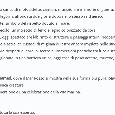
ico carico di motociclette, camion, munizioni e memorie di guerra.
stlegorm, affondata due giorni dopo nello stesso raid aereo.
te, simbolo del rispetto dovuto al mare.
ecolo, un intreccio di ferro e legno colonizzato da coralli.
oggi spettacolare labirinto di strutture e passaggi interni ricoperti
elle piastrelle”, custodi di migliaia di lastre ancora impilate nelle sti
ore ricoperti di corallo, teatro di immersioni poetiche tra luce e sto
inglobato in una barriera unica, oggi casa di pesci accetta, murene,
ohamed
, dove il Mar Rosso si mostra nella sua forma più pura:
pare
ica creatura.
mersione è una celebrazione della vita marina.
tutta la sua essenza: