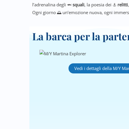
l’adrenalina degli 🦈
squali
, la poesia dei ⚓
relitti
Ogni giorno 🌅 un’emozione nuova, ogni immersi
La barca per la parte
Vedi i dettagli della M/Y Ma