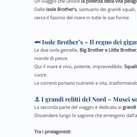
Un viaggio che unisce
la potenza della vita pelag
Dalle
isole Brother’s
, santuario dei grandi squali,
cerca il fascino del mare in tutte le sue forme.
🦈 Isole Brother’s – Il regno dei giga
Le due isole gemelle,
Big Brother e Little Brother
nuvole di pesce.
Qui il mare è vivo, potente, imprevedibile.
Squali
cuore.
Le correnti portano nutrienti e vita, trasformand
⚓ I grandi relitti del Nord – Musei s
La seconda parte del viaggio è dedicata ai
grandi 
Discendere lungo le sagome che emergono dall’azz
Tra i protagonisti: