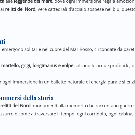
ica
alle
leggende del mare
, dove ogni immersione regala emozioni f
 ai
relitti del Nord
, vere cattedrali d’acciaio sospese nel blu, ques
nti
, emergono solitarie nel cuore del Mar Rosso, circondate da pareti 
 martello, grigi, longimanus e volpe
solcano le acque profonde, off
o ogni immersione in un balletto naturale di energia pura e silen
ommersi della storia
relitti del Nord
, monumenti alla memoria che raccontano guerre, 
urro è come attraversare il tempo: ogni corridoio, ogni cabina, og