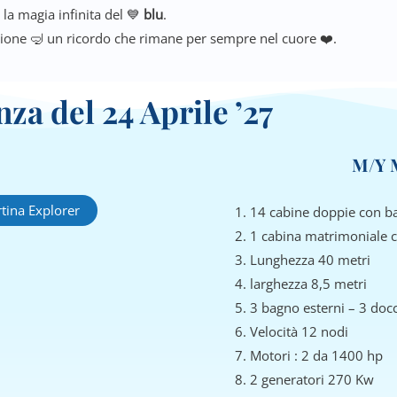
, la magia infinita del 💙
blu
.
one 🤿 un ricordo che rimane per sempre nel cuore ❤️.
nza del 24 Aprile ’27
M/Y M
rtina Explorer
14 cabine doppie con ba
1 cabina matrimoniale c
Lunghezza 40 metri
larghezza 8,5 metri
3 bagno esterni – 3 doc
Velocità 12 nodi
Motori : 2 da 1400 hp
2 generatori 270 Kw