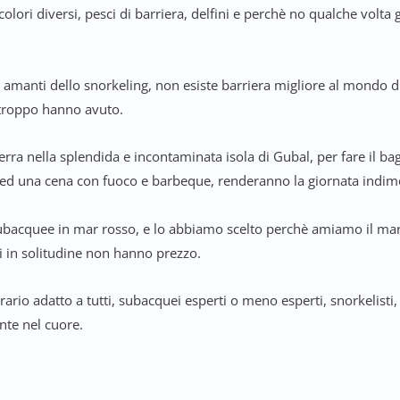
 colori diversi, pesci di barriera, delfini e perchè no qualche vol
i amanti dello snorkeling, non esiste barriera migliore al mondo 
rtroppo hanno avuto.
erra nella splendida e incontaminata isola di Gubal, per fare il b
o ed una cena con fuoco e barbeque, renderanno la giornata indim
bacquee in mar rosso, e lo abbiamo scelto perchè amiamo il mare
ni in solitudine non hanno prezzo.
rario adatto a tutti, subacquei esperti o meno esperti, snorkelist
nte nel cuore.