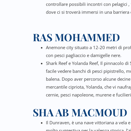
controllare possibili incontri con pelagici 
dove ci si troverà immersi in una barriera d
RAS MOHAMMED
Anemone city situato a 12-20 metri di pr
con pesci pagliaccio e damigelle nere.
Shark Reef e Yolanda Reef, Il pinnacolo di 
facile vedere banchi di pesci pipistrello, m
balena. Dopo aver percorso alcune decine d
mercantile cipriota, Yolanda, che vi naufr
cernie, pesci napoleone, murene e fucilieri
SHA AB MACMOUD
Il Dunraven, è una nave vittoriana a vela 
molto suggestiva per la valenza storica, l’