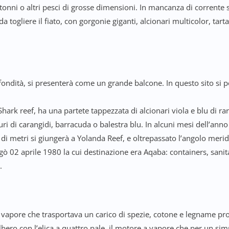
, tonni o altri pesci di grosse dimensioni. In mancanza di corrente 
a togliere il fiato, con gorgonie giganti, alcionari multicolor, tar
ofondità, si presenterà come un grande balcone. In questo sito 
Shark reef, ha una partete tappezzata di alcionari viola e blu di r
uri di carangidi, barracuda o balestra blu. In alcuni mesi dell’anno
i metri si giungerà a Yolanda Reef, e oltrepassato l’angolo meridi
agò 02 aprile 1980 la cui destinazione era Aqaba: containers, sani
.
e vapore che trasportava un carico di spezie, cotone e legname pro
albero con l’elica a quattro pale, il motore a vapore che per un si