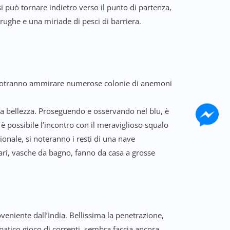
si può tornare indietro verso il punto di partenza,
tarughe e una miriade di pesci di barriera.
si potranno ammirare numerose colonie di anemoni
ara bellezza. Proseguendo e osservando nel blu, è
 è possibile l’incontro con il meraviglioso squalo
onale, si noteranno i resti di una nave
tari, vasche da bagno, fanno da casa a grosse
veniente dall’India. Bellissima la penetrazione,
mpatico gioco di correnti, sembra faccia ancora