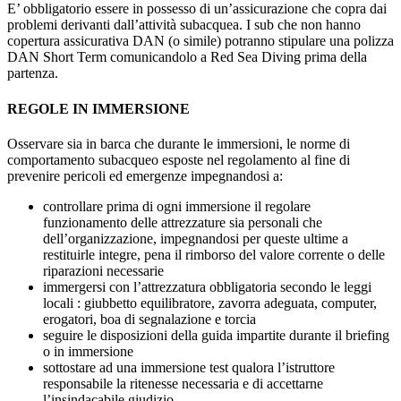
E’ obbligatorio essere in possesso di un’assicurazione che copra dai
problemi derivanti dall’attività subacquea. I sub che non hanno
copertura assicurativa DAN (o simile) potranno stipulare una polizza
DAN Short Term comunicandolo a Red Sea Diving prima della
partenza.
REGOLE IN IMMERSIONE
Osservare sia in barca che durante le immersioni, le norme di
comportamento subacqueo esposte nel regolamento al fine di
prevenire pericoli ed emergenze impegnandosi a:
controllare prima di ogni immersione il regolare
funzionamento delle attrezzature sia personali che
dell’organizzazione, impegnandosi per queste ultime a
restituirle integre, pena il rimborso del valore corrente o delle
riparazioni necessarie
immergersi con l’attrezzatura obbligatoria secondo le leggi
locali : giubbetto equilibratore, zavorra adeguata, computer,
erogatori, boa di segnalazione e torcia
seguire le disposizioni della guida impartite durante il briefing
o in immersione
sottostare ad una immersione test qualora l’istruttore
responsabile la ritenesse necessaria e di accettarne
l’insindacabile giudizio