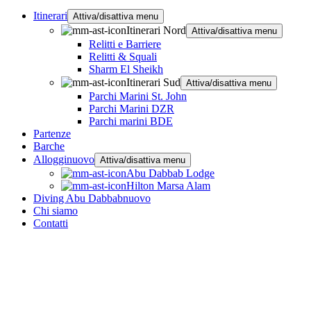
Itinerari
Attiva/disattiva menu
Itinerari Nord
Attiva/disattiva menu
Relitti e Barriere
Relitti & Squali
Sharm El Sheikh
Itinerari Sud
Attiva/disattiva menu
Parchi Marini St. John
Parchi Marini DZR
Parchi marini BDE
Partenze
Barche
Alloggi
nuovo
Attiva/disattiva menu
Abu Dabbab Lodge
Hilton Marsa Alam
Diving Abu Dabbab
nuovo
Chi siamo
Contatti