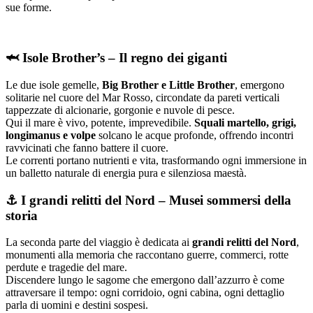
sue forme.
🦈 Isole Brother’s – Il regno dei giganti
Le due isole gemelle,
Big Brother e Little Brother
, emergono
solitarie nel cuore del Mar Rosso, circondate da pareti verticali
tappezzate di alcionarie, gorgonie e nuvole di pesce.
Qui il mare è vivo, potente, imprevedibile.
Squali martello, grigi,
longimanus e volpe
solcano le acque profonde, offrendo incontri
ravvicinati che fanno battere il cuore.
Le correnti portano nutrienti e vita, trasformando ogni immersione in
un balletto naturale di energia pura e silenziosa maestà.
⚓ I grandi relitti del Nord – Musei sommersi della
storia
La seconda parte del viaggio è dedicata ai
grandi relitti del Nord
,
monumenti alla memoria che raccontano guerre, commerci, rotte
perdute e tragedie del mare.
Discendere lungo le sagome che emergono dall’azzurro è come
attraversare il tempo: ogni corridoio, ogni cabina, ogni dettaglio
parla di uomini e destini sospesi.