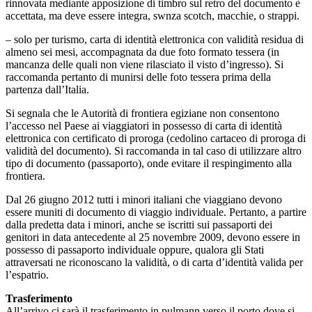
rinnovata mediante apposizione di timbro sul retro del documento è
accettata, ma deve essere integra, swnza scotch, macchie, o strappi.
– solo per turismo, carta di identità elettronica con validità residua di
almeno sei mesi, accompagnata da due foto formato tessera (in
mancanza delle quali non viene rilasciato il visto d’ingresso). Si
raccomanda pertanto di munirsi delle foto tessera prima della
partenza dall’Italia.
Si segnala che le Autorità di frontiera egiziane non consentono
l’accesso nel Paese ai viaggiatori in possesso di carta di identità
elettronica con certificato di proroga (cedolino cartaceo di proroga di
validità del documento). Si raccomanda in tal caso di utilizzare altro
tipo di documento (passaporto), onde evitare il respingimento alla
frontiera.
Dal 26 giugno 2012 tutti i minori italiani che viaggiano devono
essere muniti di documento di viaggio individuale. Pertanto, a partire
dalla predetta data i minori, anche se iscritti sui passaporti dei
genitori in data antecedente al 25 novembre 2009, devono essere in
possesso di passaporto individuale oppure, qualora gli Stati
attraversati ne riconoscano la validità, o di carta d’identità valida per
l’espatrio.
Trasferimento
All’arrivo ci sarà il trasferimento in pulmann verso il porto dove si