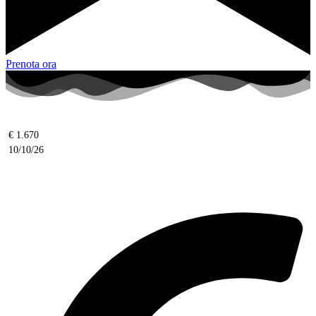
Prenota ora
€ 1.670
10/10/26