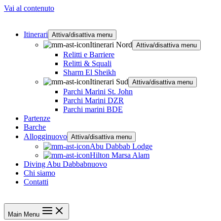
Vai al contenuto
Itinerari
Attiva/disattiva menu
Itinerari Nord
Attiva/disattiva menu
Relitti e Barriere
Relitti & Squali
Sharm El Sheikh
Itinerari Sud
Attiva/disattiva menu
Parchi Marini St. John
Parchi Marini DZR
Parchi marini BDE
Partenze
Barche
Alloggi
nuovo
Attiva/disattiva menu
Abu Dabbab Lodge
Hilton Marsa Alam
Diving Abu Dabbab
nuovo
Chi siamo
Contatti
Main Menu