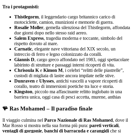
Tra i protagonisti:
Thistlegorm
, il leggendario cargo britannico carico di
motociclette, camion, munizioni e memorie di guerra.
Rosalie Moller
, gemella silenziosa del Thistlegorm, affondata
due giorni dopo nello stesso raid aereo.
Salem Express
, tragedia moderna e toccante, simbolo del
rispetto dovuto al mare.
Carnatic
, elegante nave vittoriana del XIX secolo, un
intreccio di ferro e legno colonizzato da coralli.
Giannis D
, cargo greco affondato nel 1983, oggi spettacolare
labirinto di strutture e passaggi interni ricoperti di vita.
Chrisoula K
e
Kimon M
, i celebri “relitti delle piastrelle”,
custodi di migliaia di lastre ancora impilate nelle stive.
Dunraven
e
Ulysses
, antichi vascelli a vapore ricoperti di
corallo, teatro di immersioni poetiche tra luce e storia.
Kingston
, piccolo ma affascinante relitto inglobato in una
barriera unica, oggi casa di pesci accetta, murene, anthias
🪸 Ras Mohamed – Il paradiso finale
Il viaggio culmina nel
Parco Nazionale di Ras Mohamed
, dove il
Mar Rosso si mostra nella sua forma più pura:
pareti verticali
,
ventagli di gorgonie
,
banchi di barracuda e carangidi
che si